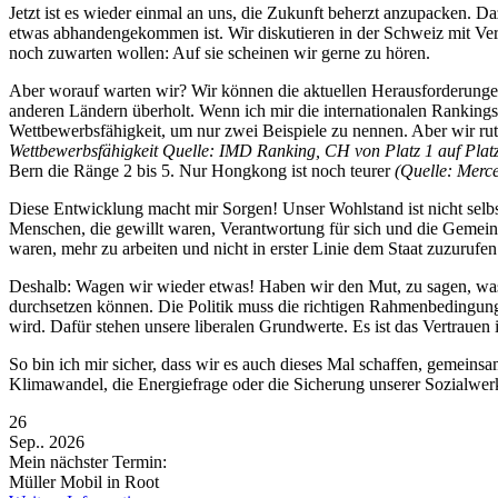
Jetzt ist es wieder einmal an uns, die Zukunft beherzt anzupacken. 
etwas abhandengekommen ist. Wir diskutieren in der Schweiz mit Verv
noch zuwarten wollen: Auf sie scheinen wir gerne zu hören.
Aber worauf warten wir? Wir können die aktuellen Herausforderungen 
anderen Ländern überholt. Wenn ich mir die internationalen Rankings
Wettbewerbsfähigkeit, um nur zwei Beispiele zu nennen. Aber wir rut
Wettbewerbsfähigkeit Quelle: IMD Ranking, CH von Platz 1 auf Platz
Bern die Ränge 2 bis 5. Nur Hongkong ist noch teurer
(Quelle: Merce
Diese Entwicklung macht mir Sorgen! Unser Wohlstand ist nicht selbst
Menschen, die gewillt waren, Verantwortung für sich und die Gemeins
waren, mehr zu arbeiten und nicht in erster Linie dem Staat zuzurufe
Deshalb: Wagen wir wieder etwas! Haben wir den Mut, zu sagen, was w
durchsetzen können. Die Politik muss die richtigen Rahmenbedingunge
wird. Dafür stehen unsere liberalen Grundwerte. Es ist das Vertrauen 
So bin ich mir sicher, dass wir es auch dieses Mal schaffen, gemein
Klimawandel, die Energiefrage oder die Sicherung unserer Sozialwer
26
Sep.. 2026
Mein nächster Termin:
Müller Mobil in Root