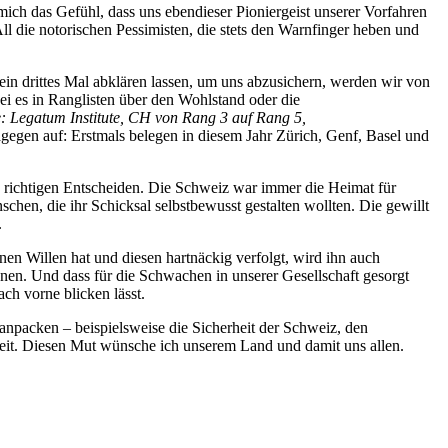
ich das Gefühl, dass uns ebendieser Pioniergeist unserer Vorfahren
l die notorischen Pessimisten, die stets den Warnfinger heben und
in drittes Mal abklären lassen, um uns abzusichern, werden wir von
i es in Ranglisten über den Wohlstand oder die
: Legatum Institute, CH von Rang 3 auf Rang 5,
dagegen auf: Erstmals belegen in diesem Jahr Zürich, Genf, Basel und
en richtigen Entscheiden. Die Schweiz war immer die Heimat für
en, die ihr Schicksal selbstbewusst gestalten wollten. Die gewillt
.
en Willen hat und diesen hartnäckig verfolgt, wird ihn auch
nnen. Und dass für die Schwachen in unserer Gesellschaft gesorgt
ach vorne blicken lässt.
anpacken – beispielsweise die Sicherheit der Schweiz, den
eit. Diesen Mut wünsche ich unserem Land und damit uns allen.