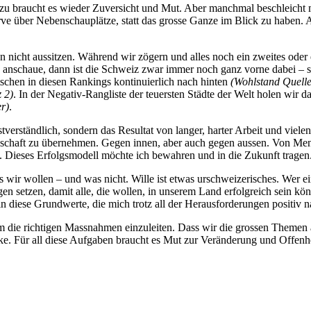
Dazu braucht es wieder Zuversicht und Mut. Aber manchmal beschleicht m
e über Nebenschauplätze, statt das grosse Ganze im Blick zu haben. Al
nicht aussitzen. Während wir zögern und alles noch ein zweites oder e
 anschaue, dann ist die Schweiz zwar immer noch ganz vorne dabei – se
schen in diesen Rankings kontinuierlich nach hinten
(Wohlstand
Quelle
 2)
. In der Negativ-Rangliste der teuersten Städte der Welt holen wir 
r)
.
verständlich, sondern das Resultat von langer, harter Arbeit und viel
chaft zu übernehmen. Gegen innen, aber auch gegen aussen. Von Mensch
n. Dieses Erfolgsmodell möchte ich bewahren und in die Zukunft tragen
ir wollen – und was nicht. Wille ist etwas urschweizerisches. Wer ein
n setzen, damit alle, die wollen, in unserem Land erfolgreich sein kö
in diese Grundwerte, die mich trotz all der Herausforderungen positiv n
sam die richtigen Massnahmen einzuleiten. Dass wir die grossen Themen 
ke. Für all diese Aufgaben braucht es Mut zur Veränderung und Offenh