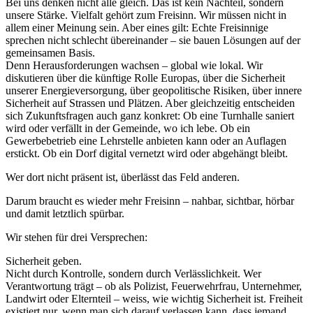
Bei uns denken nicht alle gleich. Das ist kein Nachteil, sondern
unsere Stärke. Vielfalt gehört zum Freisinn. Wir müssen nicht in
allem einer Meinung sein. Aber eines gilt: Echte Freisinnige
sprechen nicht schlecht übereinander – sie bauen Lösungen auf der
gemeinsamen Basis.
Denn Herausforderungen wachsen – global wie lokal. Wir
diskutieren über die künftige Rolle Europas, über die Sicherheit
unserer Energieversorgung, über geopolitische Risiken, über innere
Sicherheit auf Strassen und Plätzen. Aber gleichzeitig entscheiden
sich Zukunftsfragen auch ganz konkret: Ob eine Turnhalle saniert
wird oder verfällt in der Gemeinde, wo ich lebe. Ob ein
Gewerbebetrieb eine Lehrstelle anbieten kann oder an Auflagen
erstickt. Ob ein Dorf digital vernetzt wird oder abgehängt bleibt.
Wer dort nicht präsent ist, überlässt das Feld anderen.
Darum braucht es wieder mehr Freisinn – nahbar, sichtbar, hörbar
und damit letztlich spürbar.
Wir stehen für drei Versprechen:
Sicherheit geben.
Nicht durch Kontrolle, sondern durch Verlässlichkeit. Wer
Verantwortung trägt – ob als Polizist, Feuerwehrfrau, Unternehmer,
Landwirt oder Elternteil – weiss, wie wichtig Sicherheit ist. Freiheit
existiert nur, wenn man sich darauf verlassen kann, dass jemand