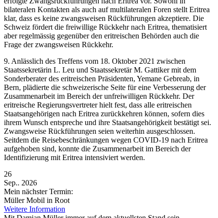
erfolgte Zwangsrückführungen nach Eritrea vor. Sowohl in
bilateralen Kontakten als auch auf multilateralen Foren stellt Eritrea
klar, dass es keine zwangsweisen Rückführungen akzeptiere. Die
Schweiz fördert die freiwillige Rückkehr nach Eritrea, thematisiert
aber regelmässig gegenüber den eritreischen Behörden auch die
Frage der zwangsweisen Rückkehr.
9. Anlässlich des Treffens vom 18. Oktober 2021 zwischen
Staatssekretärin L. Leu und Staatssekretär M. Gattiker mit dem
Sonderberater des eritreischen Präsidenten, Yemane Gebreab, in
Bern, plädierte die schweizerische Seite für eine Verbesserung der
Zusammenarbeit im Bereich der unfreiwilligen Rückkehr. Der
eritreische Regierungsvertreter hielt fest, dass alle eritreischen
Staatsangehörigen nach Eritrea zurückkehren können, sofern dies
ihrem Wunsch entspreche und ihre Staatsangehörigkeit bestätigt sei.
Zwangsweise Rückführungen seien weiterhin ausgeschlossen.
Seitdem die Reisebeschränkungen wegen COVID-19 nach Eritrea
aufgehoben sind, konnte die Zusammenarbeit im Bereich der
Identifizierung mit Eritrea intensiviert werden.
26
Sep.. 2026
Mein nächster Termin:
Müller Mobil in Root
Weitere Information
Mit Damian Müller immer auf dem aktuellsten Stand sein