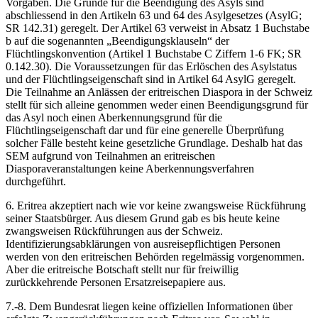
Vorgaben. Die Gründe für die Beendigung des Asyls sind
abschliessend in den Artikeln 63 und 64 des Asylgesetzes (AsylG;
SR 142.31) geregelt. Der Artikel 63 verweist in Absatz 1 Buchstabe
b auf die sogenannten „Beendigungsklauseln“ der
Flüchtlingskonvention (Artikel 1 Buchstabe C Ziffern 1-6 FK; SR
0.142.30). Die Voraussetzungen für das Erlöschen des Asylstatus
und der Flüchtlingseigenschaft sind in Artikel 64 AsylG geregelt.
Die Teilnahme an Anlässen der eritreischen Diaspora in der Schweiz
stellt für sich alleine genommen weder einen Beendigungsgrund für
das Asyl noch einen Aberkennungsgrund für die
Flüchtlingseigenschaft dar und für eine generelle Überprüfung
solcher Fälle besteht keine gesetzliche Grundlage. Deshalb hat das
SEM aufgrund von Teilnahmen an eritreischen
Diasporaveranstaltungen keine Aberkennungsverfahren
durchgeführt.
6. Eritrea akzeptiert nach wie vor keine zwangsweise Rückführung
seiner Staatsbürger. Aus diesem Grund gab es bis heute keine
zwangsweisen Rückführungen aus der Schweiz.
Identifizierungsabklärungen von ausreisepflichtigen Personen
werden von den eritreischen Behörden regelmässig vorgenommen.
Aber die eritreische Botschaft stellt nur für freiwillig
zurückkehrende Personen Ersatzreisepapiere aus.
7.-8. Dem Bundesrat liegen keine offiziellen Informationen über