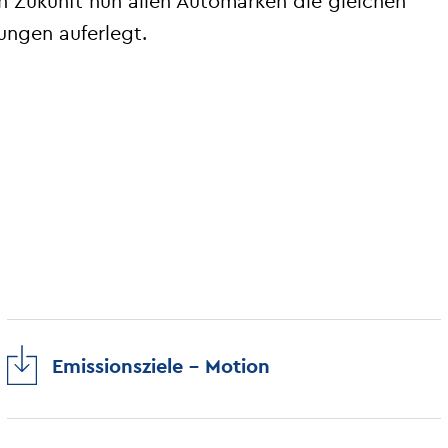
n Zukunft nun allen Automarken die gleichen
ungen auferlegt.
Emissionsziele - Motion