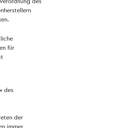
 Verordnung des
nherstellern
ken.
liche
en für
at
» des
reten der
sen immer