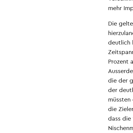
mehr Imp
Die gelte
hierzula
deutlich 
Zeitspann
Prozent 
Ausserde
die der 
der deut
müssten 
die Ziele
dass die
Nischenm