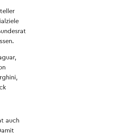
eller
alziele
Bundesrat
ssen.
aguar,
on
rghini,
ck
at auch
Damit