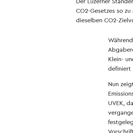
Der Luzerner Stände
CO
2
-Gesetzes so zu 
dieselben CO
2
-Ziel
Während 
Abgabere
Klein- u
definier
Nun zeig
Emission
UVEK, da
vergange
festgele
Vorschrif