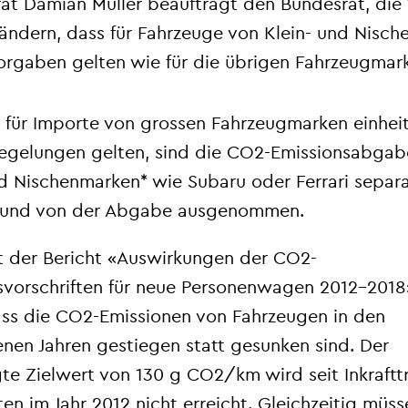
rat Damian Müller beauftragt den Bundesrat, die
ändern, dass für Fahrzeuge von Klein- und Nische
vorgaben gelten wie für die übrigen Fahrzeugmar
für Importe von grossen Fahrzeugmarken einheit
gelungen gelten, sind die CO
2
-Emissionsabgab
nd Nischenmarken* wie Subaru oder Ferrari separ
t und von der Abgabe ausgenommen.
t der Bericht «Auswirkungen der CO
2
-
svorschriften für neue Personenwagen 2012-2018
ss die CO
2
-Emissionen von Fahrzeugen in den
nen Jahren gestiegen statt gesunken sind. Der
gte Zielwert von 130 g CO
2
/km wird seit Inkraftt
ten im Jahr 2012 nicht erreicht. Gleichzeitig müs