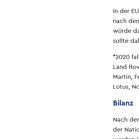
In der E
nach dem
würde da
sollte d
*2020 fal
Land Rove
Martin, F
Lotus, N
Bilanz
Nach der
der Nati