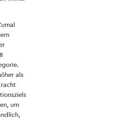
 Zumal
lern
er
 8
egorie.
öher als
tracht
ionsziels
en, um
ndlich,