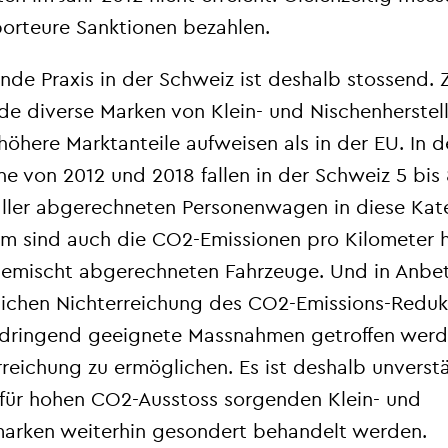
orteure Sanktionen bezahlen.
nde Praxis in der Schweiz ist deshalb stossend.
nde diverse Marken von Klein- und Nischenherstel
höhere Marktanteile aufweisen als in der EU. In d
e von 2012 und 2018 fallen in der Schweiz 5 bis
aller abgerechneten Personenwagen in diese Kat
m sind auch die CO
2
-Emissionen pro Kilometer h
gemischt abgerechneten Fahrzeuge. Und in Anbe
lichen Nichterreichung des CO
2
-Emissions-Redukt
dringend geeignete Massnahmen getroffen werd
rreichung zu ermöglichen. Es ist deshalb unverstä
 für hohen CO
2
-Ausstoss sorgenden Klein- und
arken weiterhin gesondert behandelt werden.