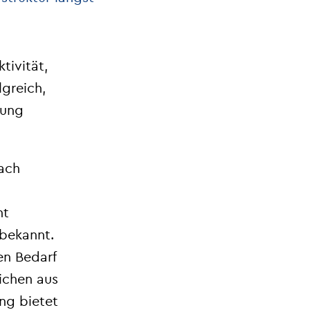
tivität,
lgreich,
tung
fach
ht
 bekannt.
en Bedarf
eichen aus
ung bietet