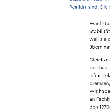
Realität sind. Di
Wachstum 
Stabilitä
weil sie 
übernimm
Gleichzei
zuschaut
Infrastru
bremsen,
Wir habe
an Fachkr
den 1970e