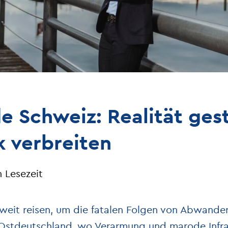
 Schweiz: Realität ges
k verbreiten
n Lesezeit
weit reisen, um die fatalen Folgen von Abwande
 Ostdeutschland, wo Verarmung und marode Infra