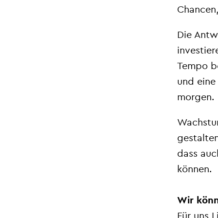
Chancen,
Die Antw
investie
Tempo be
und eine 
morgen.
Wachstum 
gestalten
dass auc
können.
Wir könn
Für uns L