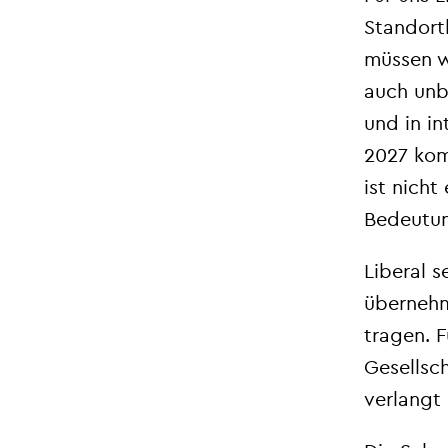
Standort
müssen wi
auch unbe
und in in
2027 kom
ist nicht
Bedeutun
Liberal s
übernehm
tragen. F
Gesellsch
verlangt