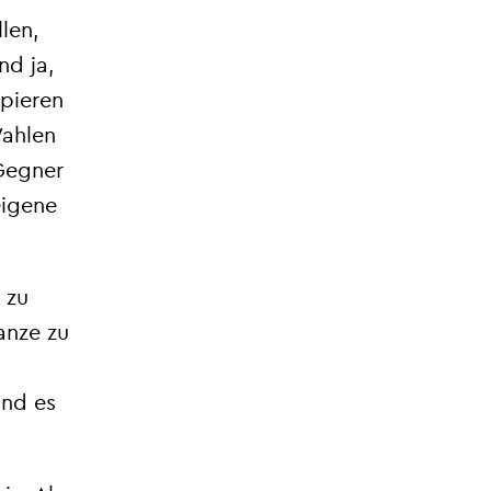
len,
nd ja,
apieren
Wahlen
 Gegner
eigene
 zu
anze zu
Und es