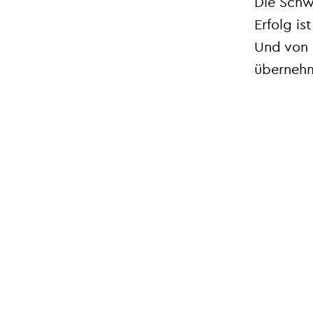
Die Schwe
Erfolg is
Und von 
überneh