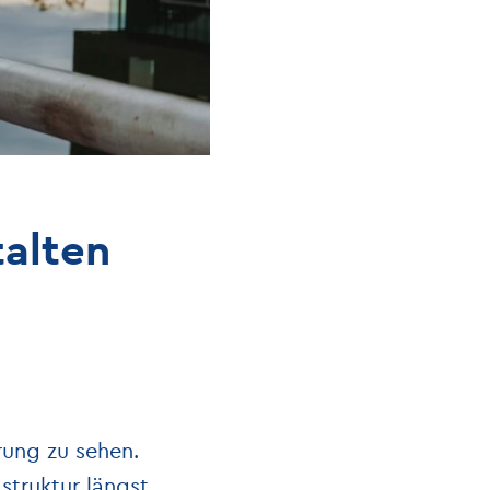
talten
rung zu sehen.
struktur längst