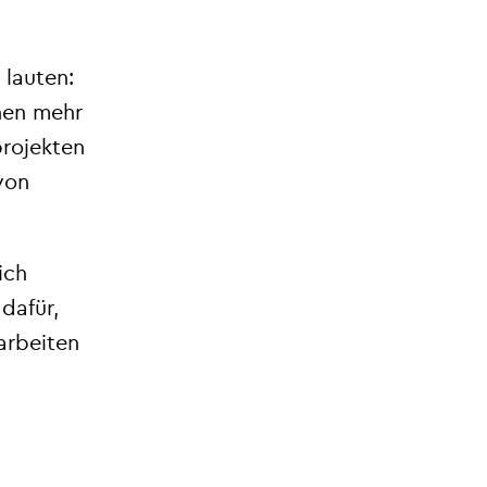
 lauten:
hen mehr
projekten
von
ich
 dafür,
arbeiten