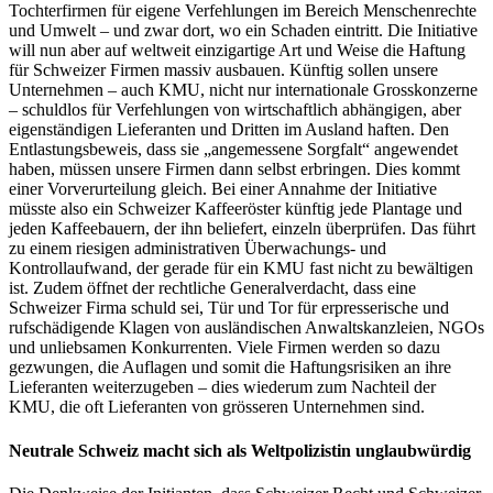
Tochterfirmen für eigene Verfehlungen im Bereich Menschenrechte
und Umwelt – und zwar dort, wo ein Schaden eintritt. Die Initiative
will nun aber auf weltweit einzigartige Art und Weise die Haftung
für Schweizer Firmen massiv ausbauen. Künftig sollen unsere
Unternehmen – auch KMU, nicht nur internationale Grosskonzerne
– schuldlos für Verfehlungen von wirtschaftlich abhängigen, aber
eigenständigen Lieferanten und Dritten im Ausland haften. Den
Entlastungsbeweis, dass sie „angemessene Sorgfalt“ angewendet
haben, müssen unsere Firmen dann selbst erbringen. Dies kommt
einer Vorverurteilung gleich. Bei einer Annahme der Initiative
müsste also ein Schweizer Kaffeeröster künftig jede Plantage und
jeden Kaffeebauern, der ihn beliefert, einzeln überprüfen. Das führt
zu einem riesigen administrativen Überwachungs- und
Kontrollaufwand, der gerade für ein KMU fast nicht zu bewältigen
ist. Zudem öffnet der rechtliche Generalverdacht, dass eine
Schweizer Firma schuld sei, Tür und Tor für erpresserische und
rufschädigende Klagen von ausländischen Anwaltskanzleien, NGOs
und unliebsamen Konkurrenten. Viele Firmen werden so dazu
gezwungen, die Auflagen und somit die Haftungsrisiken an ihre
Lieferanten weiterzugeben – dies wiederum zum Nachteil der
KMU, die oft Lieferanten von grösseren Unternehmen sind.
Neutrale Schweiz macht sich als Weltpolizistin unglaubwürdig