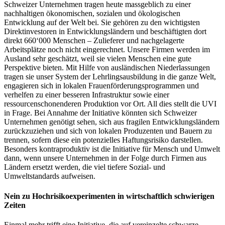
Schweizer Unternehmen tragen heute massgeblich zu einer
nachhaltigen ökonomischen, sozialen und ökologischen
Entwicklung auf der Welt bei. Sie gehören zu den wichtigsten
Direktinvestoren in Entwicklungsländern und beschäftigten dort
direkt 660‘000 Menschen – Zulieferer und nachgelagerte
Arbeitsplätze noch nicht eingerechnet. Unsere Firmen werden im
Ausland sehr geschätzt, weil sie vielen Menschen eine gute
Perspektive bieten. Mit Hilfe von ausländischen Niederlassungen
tragen sie unser System der Lehrlingsausbildung in die ganze Welt,
engagieren sich in lokalen Frauenförderungsprogrammen und
verhelfen zu einer besseren Infrastruktur sowie einer
ressourcenschonenderen Produktion vor Ort. All dies stellt die UVI
in Frage. Bei Annahme der Initiative könnten sich Schweizer
Unternehmen genötigt sehen, sich aus fragilen Entwicklungsländern
zurückzuziehen und sich von lokalen Produzenten und Bauern zu
trennen, sofern diese ein potenzielles Haftungsrisiko darstellen.
Besonders kontraproduktiv ist die Initiative für Mensch und Umwelt
dann, wenn unsere Unternehmen in der Folge durch Firmen aus
Ländern ersetzt werden, die viel tiefere Sozial- und
Umweltstandards aufweisen.
Nein zu Hochrisikoexperimenten in wirtschaftlich schwierigen
Zeiten
Einmal mehr trifft eine Initiative, die auf vereinzelte schwarze