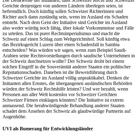
Die Denkweise der Initianten, dass Schweizer Recht und Schweizer
Gerichte denjenigen von anderen Ländern überlegen seien, ist
befremdlich. Doch künftig sollen Schweizer Richterinnen und
Richter auch dann zuständig sein, wenn im Ausland ein Schaden
entsteht. Nach dem Geist der Initiative sind Gerichte im Ausland
also weder würdig noch fähig, über lokale Vorkommnisse und Fälle
zu urteilen. Das ist purer Rechtsimperialismus und macht die
Schweiz auf einen Schlag zum Weltgerichtshof. Soll künftig etwa
das Bezirksgericht Luzern über einen Schadenfall in Sambia
entscheiden? Was würden wir sagen, wenn zum Beispiel Saudi-
Arabien seine Rechtsvorstellungen durch saudische Unternehmen in
der Schweiz durchsetzen wollte? Der Schweiz droht bei einem
solchen Eingriff in die Souveränität anderer Staaten ein politischer
Reputationsschaden. Daneben ist die Beweisführung durch
Schweizer Gerichte im Ausland völlig unpraktikabel. Denken die
Initianten allen Ernstes, die übergangenen ausländischen Behörden
würden der Schweiz Rechtshilfe leisten? Und wer bezahlt, wenn
Personen aus aller Welt kostenlos vor Schweizer Gerichten
Schweizer Firmen einklagen könnten? Die Initiative ist extrem
anmassend. Die herabwürdigende Behandlung anderer Staaten
schadet dem Ansehen der Schweiz als glaubwürdige Partnerin auf
Augenhöhe.
UVI als Bumerang für Entwicklungsländer