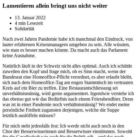
Lamentieren allein bringt uns nicht weiter
13. Januar 2022
4 min Lesezeit
Solidarität
Nach zwei Jahren Pandemie habe ich manchmal den Eindruck, von
lauter erfahrenen Krisenmanagern umgeben zu sein. Alle wüssten,
wie man es besser machen könnte. Da macht auch das Parlament
keine Ausnahme.
Natürlich läuft in der Schweiz nicht alles optimal. Auch ich schüttle
zuweilen den Kopf und frage mich, ob es Sinn macht, wenn der
Bundesrat eine Homeoffice-Pflicht verordnet, es aber erlaubt bleibt,
sich nach dem Homeoffice-Tag am engen Stammtisch im vertrauten
Kreis auf ein Bier zu treffen. Eine Restaurantschliessung sei
unverhältnismässig, wird gerne argumentiert. Irgendwie verstehe ich
das ebenso gut wie das Bedürfnis nach einem Feierabendbier. Denn
was ist in einer Pandemie noch verhältnismässig? Wo endet meine
persönliche Freiheit zugunsten derjenigen, welche die Suppe
letztlich auslöffeln müssen?
Für mich steht jedenfalls fest: Ich werde nicht auch noch in den
Chor der Besserwisserinnen und Besserwisser einstimmen. Sowohl
für die Gesellschaft wie auch für die Politik gilt – und das noch