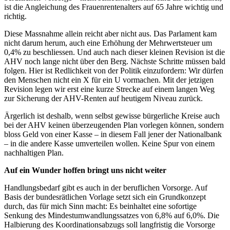
ist die Angleichung des Frauenrentenalters auf 65 Jahre wichtig und
richtig.
Diese Massnahme allein reicht aber nicht aus. Das Parlament kam
nicht darum herum, auch eine Erhöhung der Mehrwertsteuer um
0,4% zu beschliessen. Und auch nach dieser kleinen Revision ist die
AHV noch lange nicht über den Berg. Nächste Schritte müssen bald
folgen. Hier ist Redlichkeit von der Politik einzufordern: Wir dürfen
den Menschen nicht ein X für ein U vormachen. Mit der jetzigen
Revision legen wir erst eine kurze Strecke auf einem langen Weg
zur Sicherung der AHV-Renten auf heutigem Niveau zurück.
Ärgerlich ist deshalb, wenn selbst gewisse bürgerliche Kreise auch
bei der AHV keinen überzeugenden Plan vorlegen können, sondern
bloss Geld von einer Kasse – in diesem Fall jener der Nationalbank
– in die andere Kasse umverteilen wollen. Keine Spur von einem
nachhaltigen Plan.
Auf ein Wunder hoffen bringt uns nicht weiter
Handlungsbedarf gibt es auch in der beruflichen Vorsorge. Auf
Basis der bundesrätlichen Vorlage setzt sich ein Grundkonzept
durch, das für mich Sinn macht: Es beinhaltet eine sofortige
Senkung des Mindestumwandlungssatzes von 6,8% auf 6,0%. Die
Halbierung des Koordinationsabzugs soll langfristig die Vorsorge