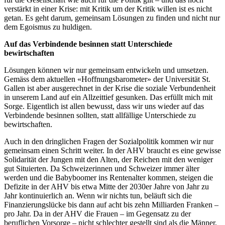
verstärkt in einer Krise: mit Kritik um der Kritik willen ist es nicht
getan. Es geht darum, gemeinsam Lösungen zu finden und nicht nur
dem Egoismus zu huldigen.
Auf das Verbindende besinnen statt Unterschiede
bewirtschaften
Lösungen können wir nur gemeinsam entwickeln und umsetzen.
Gemäss dem aktuellen «Hoffnungsbarometer» der Universität St.
Gallen ist aber ausgerechnet in der Krise die soziale Verbundenheit
in unserem Land auf ein Allzeittief gesunken. Das erfüllt mich mit
Sorge. Eigentlich ist allen bewusst, dass wir uns wieder auf das
Verbindende besinnen sollten, statt allfällige Unterschiede zu
bewirtschaften.
Auch in den dringlichen Fragen der Sozialpolitik kommen wir nur
gemeinsam einen Schritt weiter. In der AHV braucht es eine gewisse
Solidarität der Jungen mit den Alten, der Reichen mit den weniger
gut Situierten. Da Schweizerinnen und Schweizer immer älter
werden und die Babyboomer ins Rentenalter kommen, steigen die
Defizite in der AHV bis etwa Mitte der 2030er Jahre von Jahr zu
Jahr kontinuierlich an. Wenn wir nichts tun, beläuft sich die
Finanzierungslücke bis dann auf acht bis zehn Milliarden Franken –
pro Jahr. Da in der AHV die Frauen – im Gegensatz zu der
beruflichen Vorsorge – nicht schlechter gestellt sind als die Männer,