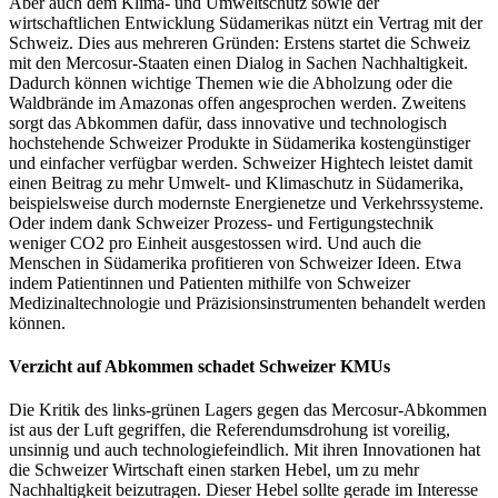
Aber auch dem Klima- und Umweltschutz sowie der
wirtschaftlichen Entwicklung Südamerikas nützt ein Vertrag mit der
Schweiz. Dies aus mehreren Gründen: Erstens startet die Schweiz
mit den Mercosur-Staaten einen Dialog in Sachen Nachhaltigkeit.
Dadurch können wichtige Themen wie die Abholzung oder die
Waldbrände im Amazonas offen angesprochen werden. Zweitens
sorgt das Abkommen dafür, dass innovative und technologisch
hochstehende Schweizer Produkte in Südamerika kostengünstiger
und einfacher verfügbar werden. Schweizer Hightech leistet damit
einen Beitrag zu mehr Umwelt- und Klimaschutz in Südamerika,
beispielsweise durch modernste Energienetze und Verkehrssysteme.
Oder indem dank Schweizer Prozess- und Fertigungstechnik
weniger CO2 pro Einheit ausgestossen wird. Und auch die
Menschen in Südamerika profitieren von Schweizer Ideen. Etwa
indem Patientinnen und Patienten mithilfe von Schweizer
Medizinaltechnologie und Präzisionsinstrumenten behandelt werden
können.
Verzicht auf Abkommen schadet Schweizer KMUs
Die Kritik des links-grünen Lagers gegen das Mercosur-Abkommen
ist aus der Luft gegriffen, die Referendumsdrohung ist voreilig,
unsinnig und auch technologiefeindlich. Mit ihren Innovationen hat
die Schweizer Wirtschaft einen starken Hebel, um zu mehr
Nachhaltigkeit beizutragen. Dieser Hebel sollte gerade im Interesse