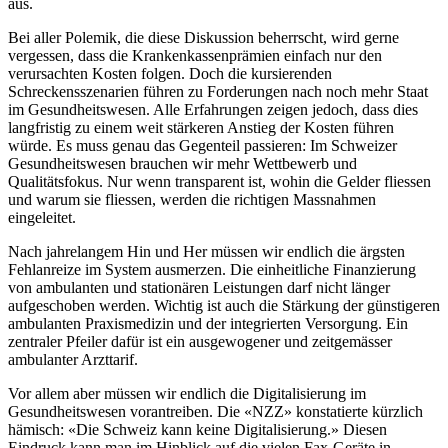
aus.
Bei aller Polemik, die diese Diskussion beherrscht, wird gerne
vergessen, dass die Krankenkassenprämien einfach nur den
verursachten Kosten folgen. Doch die kursierenden
Schreckensszenarien führen zu Forderungen nach noch mehr Staat
im Gesundheitswesen. Alle Erfahrungen zeigen jedoch, dass dies
langfristig zu einem weit stärkeren Anstieg der Kosten führen
würde. Es muss genau das Gegenteil passieren: Im Schweizer
Gesundheitswesen brauchen wir mehr Wettbewerb und
Qualitätsfokus. Nur wenn transparent ist, wohin die Gelder fliessen
und warum sie fliessen, werden die richtigen Massnahmen
eingeleitet.
Nach jahrelangem Hin und Her müssen wir endlich die ärgsten
Fehlanreize im System ausmerzen. Die einheitliche Finanzierung
von ambulanten und stationären Leistungen darf nicht länger
aufgeschoben werden. Wichtig ist auch die Stärkung der günstigeren
ambulanten Praxismedizin und der integrierten Versorgung. Ein
zentraler Pfeiler dafür ist ein ausgewogener und zeitgemässer
ambulanter Arzttarif.
Vor allem aber müssen wir endlich die Digitalisierung im
Gesundheitswesen vorantreiben. Die «NZZ» konstatierte kürzlich
hämisch: «Die Schweiz kann keine Digitalisierung.» Diesen
Eindruck kann man im Hinblick auf die vielen Fax-Geräte in