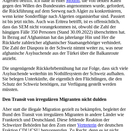
Algerien betrifft. Ich hatte in einer
Motion
, die von beiden Räten
gegen den Willen des Bundesrates angenommen wurde, gefordert,
die Rückführung auf dem Seeweg nach Algier zu konkretisieren,
wenn keine Sonderflüge nach Algerien organisierbar sind. Passiert
ist bis jetzt nichts. Auch was Eritrea betrifft, ist es offensichtlich,
dass das SEM nicht vorangekommen ist, obwohl die Zahl der
hängigen Fälle 350 Personen (Stand 30.09.2022) überschritten hat.
In Bezug auf Afghanistan hat das jahrelange Hin und Her die
Rückkehr zahlreicher afghanischer Staatsangehöriger verhindert.
Die Zahl der Diaspora in der Schweiz nimmt weiter zu, was neue
afghanische Asylsuchende aus der Türkei über die Balkanroute
anzieht.
Die ungenügende Rückkehrbemühung hat zur Folge, dass sich viele
Asylsuchende weiterhin im Nothilfesystem der Schweiz aufhalten.
Sie belegen Unterkünfte, die eigentlich den Flüchtlingen, die den
Schutz der Schweiz benötigen, zur Verfügung gestellt werden
müssten.
Den Transit von irregulären Migranten nicht dulden
Aber statt die illegale Migration gezielt zu bekämpfen, begleitet der
Bund den Transit von irregulären Migranten in andere Länder wie
Frankreich und Deutschland. Diese fehlende Reaktion der
Schweizer Behörden hat den Zorn einer
Vertreterin
der deutschen
Fraktion CDU/CSU hervorgerufen. Zu Recht, denn es ist nicht