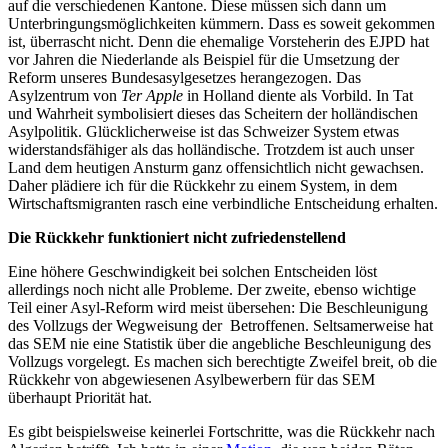
auf die verschiedenen Kantone. Diese müssen sich dann um
Unterbringungsmöglichkeiten kümmern. Dass es soweit gekommen
ist, überrascht nicht. Denn die ehemalige Vorsteherin des EJPD hat
vor Jahren die Niederlande als Beispiel für die Umsetzung der
Reform unseres Bundesasylgesetzes herangezogen. Das
Asylzentrum von
Ter Apple
in Holland diente als Vorbild. In Tat
und Wahrheit symbolisiert dieses das Scheitern der holländischen
Asylpolitik. Glücklicherweise ist das Schweizer System etwas
widerstandsfähiger als das holländische. Trotzdem ist auch unser
Land dem heutigen Ansturm ganz offensichtlich nicht gewachsen.
Daher plädiere ich für die Rückkehr zu einem System, in dem
Wirtschaftsmigranten rasch eine verbindliche Entscheidung erhalten.
Die Rückkehr funktioniert nicht zufriedenstellend
Eine höhere Geschwindigkeit bei solchen Entscheiden löst
allerdings noch nicht alle Probleme. Der zweite, ebenso wichtige
Teil einer Asyl-Reform wird meist übersehen: Die Beschleunigung
des Vollzugs der Wegweisung der Betroffenen. Seltsamerweise hat
das SEM nie eine Statistik über die angebliche Beschleunigung des
Vollzugs vorgelegt. Es machen sich berechtigte Zweifel breit, ob die
Rückkehr von abgewiesenen Asylbewerbern für das SEM
überhaupt Priorität hat.
Es gibt beispielsweise keinerlei Fortschritte, was die Rückkehr nach