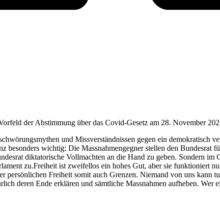
im Vorfeld der Abstimmung über das Covid-Gesetz am 28. November 202
schwörungsmythen und Missverständnissen gegen ein demokratisch verab
r ganz besonders wichtig: Die Massnahmengegner stellen den Bundesrat f
ndesrat diktatorische Vollmachten an die Hand zu geben. Sondern im 
ent zu.Freiheit ist zweifellos ein hohes Gut, aber sie funktioniert n
 der persönlichen Freiheit somit auch Grenzen. Niemand von uns kann tu
lkürlich deren Ende erklären und sämtliche Massnahmen aufheben. Wer ei