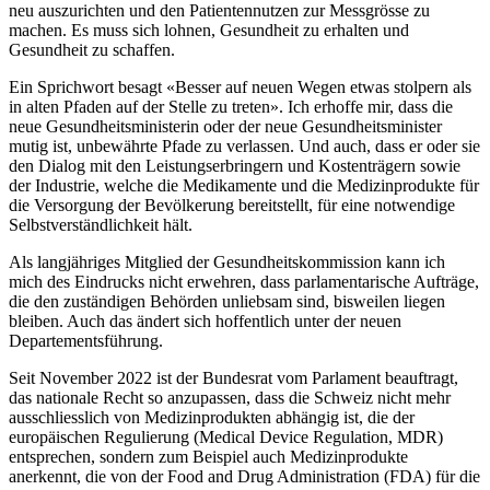
neu auszurichten und den Patientennutzen zur Messgrösse zu
machen. Es muss sich lohnen, Gesundheit zu erhalten und
Gesundheit zu schaffen.
Ein Sprichwort besagt «Besser auf neuen Wegen etwas stolpern als
in alten Pfaden auf der Stelle zu treten». Ich erhoffe mir, dass die
neue Gesundheitsministerin oder der neue Gesundheitsminister
mutig ist, unbewährte Pfade zu verlassen. Und auch, dass er oder sie
den Dialog mit den Leistungserbringern und Kostenträgern sowie
der Industrie, welche die Medikamente und die Medizinprodukte für
die Versorgung der Bevölkerung bereitstellt, für eine notwendige
Selbstverständlichkeit hält.
Als langjähriges Mitglied der Gesundheitskommission kann ich
mich des Eindrucks nicht erwehren, dass parlamentarische Aufträge,
die den zuständigen Behörden unliebsam sind, bisweilen liegen
bleiben. Auch das ändert sich hoffentlich unter der neuen
Departementsführung.
Seit November 2022 ist der Bundesrat vom Parlament beauftragt,
das nationale Recht so anzupassen, dass die Schweiz nicht mehr
ausschliesslich von Medizinprodukten abhängig ist, die der
europäischen Regulierung (Medical Device Regulation, MDR)
entsprechen, sondern zum Beispiel auch Medizinprodukte
anerkennt, die von der Food and Drug Administration (FDA) für die